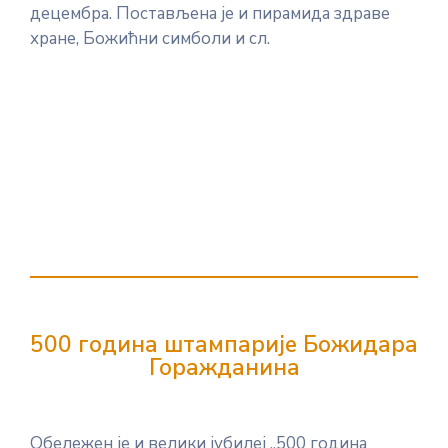
децембра. Постављена је и пирамида здраве
хране, Божићни симболи и сл.
500 година штампарије Божидара
Горажданина
Обележен је и велики јубилеј ,,500 година