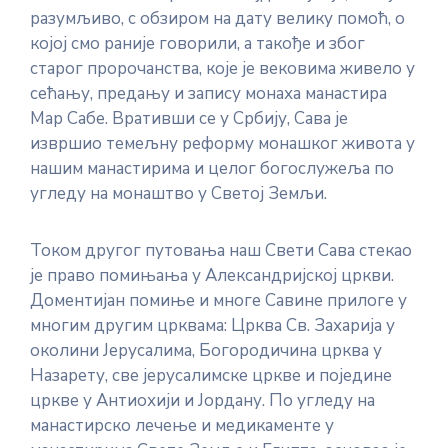
разумљиво, с обзиром на дату велику помоћ, о
којој смо раније говорили, а такође и због
старог пророчанства, које је вековима живело у
сећању, предању и запису монаха манастира
Мар Сабе. Вративши се у Србију, Сава је
извршио темељну реформу монашког живота у
нашим манастирима и целог богослужеља по
угледу на монаштво у Светој Земљи.
Током другог путовања наш Свети Сава стекао
је право помињања у Александријској цркви.
Доментијан помиње и многе Савине прилоге у
многим другим црквама: Црква Св. Захарија у
околини Јерусалима, Богородичина црква у
Назарету, све јерусалимске цркве и поједине
цркве у Антиохији и Јордану. По угледу на
манастирско лечење и медикаменте у