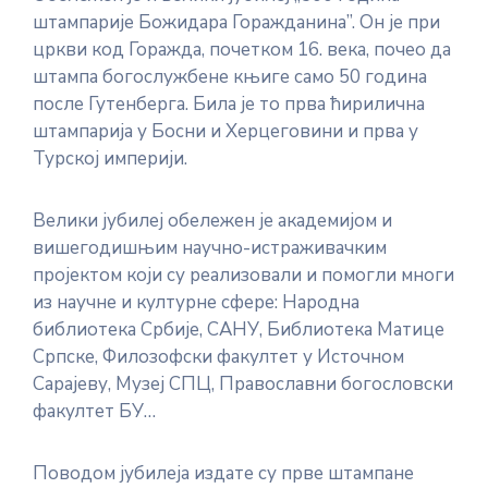
штампарије Божидара Горажданина”. Он је при
цркви код Горажда, почетком 16. века, почео да
штампа богослужбене књиге само 50 година
после Гутенберга. Била је то прва ћирилична
штампарија у Босни и Херцеговини и прва у
Турској империји.
Велики јубилеј обележен је академијом и
вишегодишњим научно-истраживачким
пројектом који су реализовали и помогли многи
из научне и културне сфере: Народна
библиотека Србије, САНУ, Библиотека Матице
Српске, Филозофски факултет у Источном
Сарајеву, Музеј СПЦ, Православни богословски
факултет БУ…
Поводом јубилеја издате су прве штампане