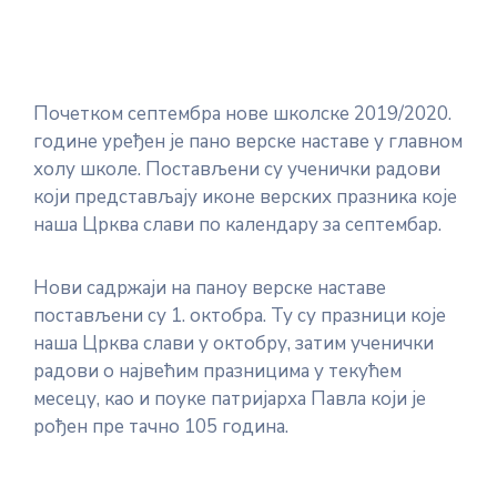
Почетком септембра нове школске 2019/2020.
године уређен је пано верске наставе у главном
холу школе. Постављени су ученички радови
који представљају иконе верских празника које
наша Црква слави по календару за септембар.
Нови садржаји на паноу верске наставе
постављени су 1. октобра. Ту су празници које
наша Црква слави у октобру, затим ученички
радови о највећим празницима у текућем
месецу, као и поуке патријарха Павла који је
рођен пре тачно 105 година.