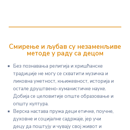
Смирење и љубав су незаменљиве
методе у раду са децом
Без познавања религија и хришћанске
традиције не могу се схватити музичка и
ликовна уметност, књижевност, историја и
остале друштвено-хуманистичке науке.
Добија се целовитије опште образовање и
општу култура.
Верска настава пружа деци етичке, поучне,
духовне и социјалне садржаје, јер учи
децу да поштују и чувају свој живот и