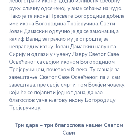
левој страни иконе додао изливену сребрну
руку, сличну одсеченој, у знак сећања на чудо.
Тако је та икона Пресвете Богородице добила
име икона Богородица Тројеручица. Свети
Јован Дамаскин одлучио је да се замонаши, а
калиф Валид затражио му је опроштај за
неправедну казну. Јован Дамаскин напушта
Сирију и одлази у чувену Лавру Светог Саве
Освећеног са својом иконом Богородицом
Тројеручицом, почетком 8. века. Ту сазнаје за
завештање Светог Саве Освећеног, па и сам
завештава, пре своје смрти, том Божјем човеку,
који ће се појавити једног дана, да као
благослов узме његову икону Богородицу
Тројеручицу.
Три дара – три благослова нашем Светом
Сави