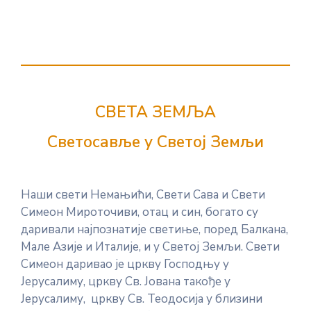
СВЕТА ЗЕМЉА
Светосавље у Светој Земљи
Наши свети Немањићи, Свети Сава и Свети
Симеон Мироточиви, отац и син, богато су
даривали најпознатије светиње, поред Балкана,
Мале Азије и Италије, и у Светој Земљи. Свети
Симеон даривао је цркву Господњу у
Јерусалиму, цркву Св. Јована такође у
Јерусалиму, цркву Св. Теодосија у близини