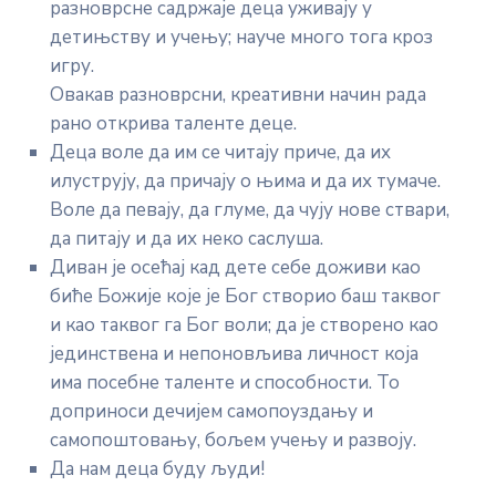
разноврсне садржаје деца уживају у
детињству и учењу; науче много тога кроз
игру.
Овакав разноврсни, креативни начин рада
рано открива таленте деце.
Деца воле да им се читају приче, да их
илуструју, да причају о њима и да их тумаче.
Воле да певају, да глуме, да чују нове ствари,
да питају и да их неко саслуша.
Диван је осећај кад дете себе доживи као
биће Божије које је Бог створио баш таквог
и као таквог га Бог воли; да је створено као
јединствена и непоновљива личност која
има посебне таленте и способности. То
доприноси дечијем самопоуздању и
самопоштовању, бољем учењу и развоју.
Да нам деца буду људи!