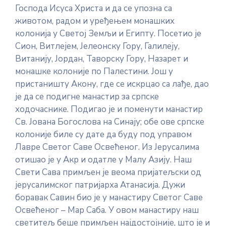
Господа Исуса Христа и да се упозна са
животом, радом и уређењем монашких
колонија у Светој Земљи и Египту. Посетио је
Сион, Витлејем, Јелеонску Гору, Галилеју,
Витанију, Јордан, Таворску Гору, Назарет и
монашке колоније по Палестини. Још у
пристаништу Акону, где се искрцао са лађе, дао
је да се подигне манастир за српске
ходочаснике. Подигао је и поменути манастир
Св. Јована Богослова на Синају; обе ове српске
колоније биле су дате да буду под управом
Лавре Светог Саве Освећеног. Из Јерусалима
отишао је у Акр и одатле у Малу Азију. Наш
Свети Сава примљен је веома пријатељски од
јерусалимског патријарха Атанасија. Дужи
боравак Савин био је у манастиру Светог Саве
Освећеног – Мар Саба. У овом манастиру наш
светитељ беше примљен најдостојније, што је и