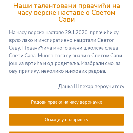
Наши талентовани првачићи на
часу верске наставе о Светом
Сави
На часу верске наставе 29.1.2020. првачићи су
врло лако и инспиративно нацртали Светог
Саву. Првачићима много значи школска слава
Свети Сава. Много тога су знали о Светом Сави
још из вртића и од родитеља. Изабрали смо, за
ову прилику, неколико њихових радова.
Данка Шпехар вероучитељ
Радови првака на часу веронауке
Осмаци у позоришту