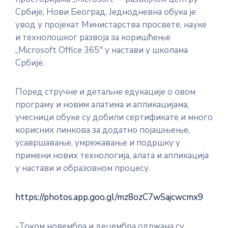
Србије, Нови Београд. Једнодневна обука је
увод у пројекат Министарства просвете, науке
и технолошког развоја за коришћење
,,Microsoft Office 365″ у настави у школама
Србије.
Поред стручне и детаљне едукације о овом
програму и новим алатима и апликацијама,
учесници обуке су добили сертификате и много
корисних линкова за додатно појашњење,
усавршавање, умрежавање и подршку у
примени нових технологија, алата и апликација
у настави и образовном процесу.
https://photos.app.goo.gl/mz8ozC7wSajcwcmx9
-Током новембра и децембра одржана су