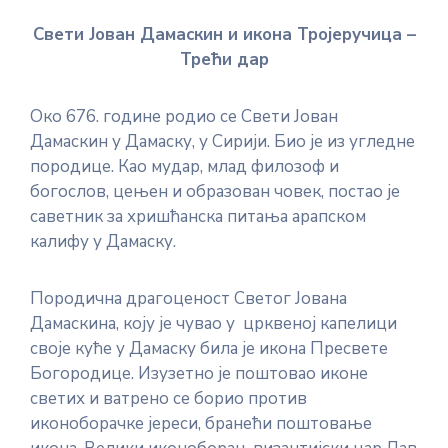
Свети Јован Дамаскин и икона Тројеручица –
Трећи дар
Око 676. године родио се Свети Јован
Дамаскин у Дамаску, у Сирији. Био је из угледне
породице. Као мудар, млад филозоф и
богослов, цењен и образован човек, постао је
саветник за хришћанска питања арапском
калифу у Дамаску.
Породична драгоценост Светог Јована
Дамаскина, коју је чувао у црквеној капелици
своје куће у Дамаску била је икона Пресвете
Богородице. Изузетно је поштовао иконе
светих и ватрено се борио против
иконоборачке јереси, бранећи поштовање