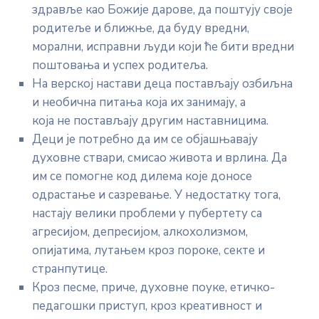
здравље као Божије дарове, да поштују своје
родитеље и ближње, да буду вредни,
морални, исправни људи који ће бити вредни
поштовања и успех родитеља.
На верској настави деца постављају озбиљна
и необична питања која их занимају, а
која не постављају другим наставницима.
Деци је потребно да им се објашњавају
духовне ствари, смисао живота и врлина. Да
им се помогне код дилема које доносе
одрастање и сазревање. У недостатку тога,
настају велики проблеми у пубертету са
агресијом, депресијом, алкохолизмом,
опијатима, лутањем кроз пороке, секте и
странпутице.
Кроз песме, приче, духовне поуке, етичко-
педагошки приступ, кроз креативност и