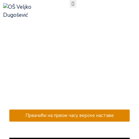
ПОЧЕТНА
О
Верска настава
НАМА
ОРГАНИЗАЦИЈА
РАДА
УЧЕНИЦИ
РОДИТЕЉИ
АКТУЕЛНОСТИ
ТАКМИЧЕЊА
ДОКУМЕНТА
КОНТАКТ
Првачићи на првом часу верске наставе