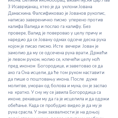
икона. Велики иконоборац, византијски цар Лав
3 Исавријанац, хтео је да уклони Јована
Дамаскина. Фалсификовао је Јованов рукопис,
написао завереничко писмо уперено против
калифа Валида и послао га калифу. Без
провере, Валид је поверовао у целу причу и
наредио да се Јовану одмах одсече десна рука
којом је писао писмо. Исте вечери Јован је
замолио да му се одсечена рука врати. Држећи
је левом руком, молио се, клечећи целу ноћ
пред иконом Богородице, и заветовао се да
ако га Она исцели, да ће том руком наставити
да пише о поштовању икона. После дуже
молитве, уморан од болова и мука, он је заспао
на кратко. У сну му се јавила Богородица са
иконе, рекавши му да га је исцелила и да одржи
обећање. Када се пробудио видео је да му је
рука срасла. У знак захвалности је на доњој