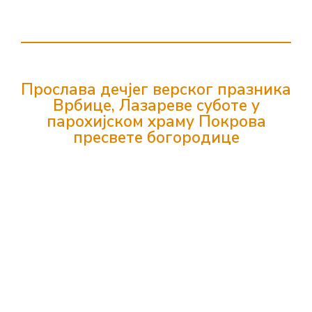
Прослава дечјег верског празника
Врбице, Лазареве суботе у
парохијском храму Покрова
пресвете богородице