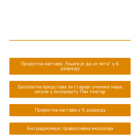
Пројектна настава ,,Књига је да се чита“ у 6.
разреду
Бесплатна представа за старије ученике наше
школе у позоришту Пан театар
Пројектна настава у 5. разреду
Eко радионице; православна екологија