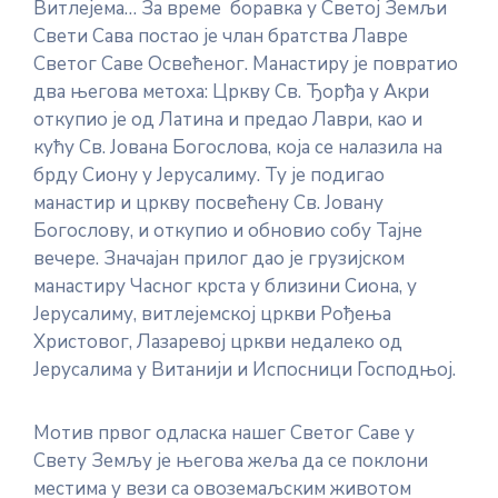
Витлејема… За време боравка у Светој Земљи
Свети Сава постао је члан братства Лавре
Светог Саве Освећеног. Манастиру је повратио
два његова метоха: Цркву Св. Ђорђа у Акри
откупио је од Латина и предао Лаври, као и
кућу Св. Јована Богослова, која се налазила на
брду Сиону у Јерусалиму. Ту је подигао
манастир и цркву посвећену Св. Јовану
Богослову, и откупио и обновио собу Тајне
вечере. Значајан прилог дао је грузијском
манастиру Часног крста у близини Сиона, у
Јерусалиму, витлејемској цркви Рођења
Христовог, Лазаревој цркви недалеко од
Јерусалима у Витанији и Испосници Господњој.
Мотив првог одласка нашег Светог Саве у
Свету Земљу је његова жеља да се поклони
местима у вези са овоземаљским животом