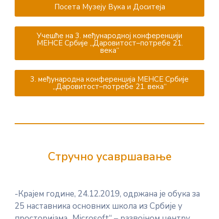
Посета Музеју Вука и Доситеја
Учешће на 3. међународној конференцији
МЕНСЕ Србије ,,Даровитост–потребе 21.
века“
3. међународна конференција МЕНСЕ Србије
,,Даровитост–потребе 21. века“
Стручно усавршавање
-Крајем године, 24.12.2019, одржана је обука за
25 наставника основних школа из Србије у
просторијама ,,Microsoft“ – развојном центру