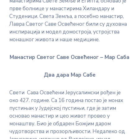
манастирима Свете Земље и Египта, основао је
прве болнице у манастирима Хиландару и
Студеници. Света Земља, а посебно манастир,
Лавра Светог Саве Освећеног били су духовна
инспирација и модел домостроја, устројства
монашког живота и наше медицине.
Манастир Светог Саве Освећеног – Мар Саба
Два дара Мар Сабе
Свети Сава Освећени Јерусалимски рођен је
око 427. године. Са 16 година постао је монах
пустињак у Јудејској пустињи, где је затим
основао манастир и цео живот провео у
монаштву. Био је обдарен Божјим даром
чудотворства и прозорљивости. Недалеко од