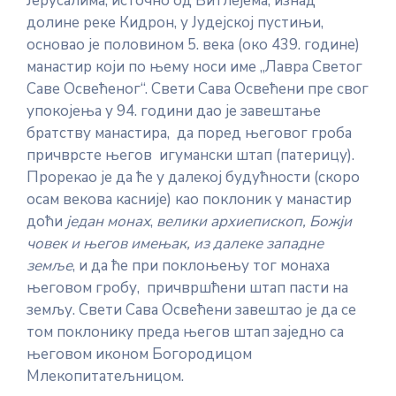
Јерусалима, источно од Витлејема, изнад
долине реке Кидрон, у Јудејској пустињи,
основао је половином 5. века (око 439. године)
манастир који по њему носи име „Лавра Светог
Саве Освећеног“. Свети Сава Освећени пре свог
упокојења у 94. години дао је завештање
братству манастира, да поред његовог гроба
причврсте његов игумански штап (патерицу).
Прорекао је да ће у далекој будућности (скоро
осам векова касније) као поклоник у манастир
доћи
један монах
,
велики архиепископ, Божји
човек и његов имењак, из далеке западне
земље
, и да ће при поклоњењу тог монаха
његовом гробу, причвршћени штап пасти на
земљу. Свети Сава Освећени завештао је да се
том поклонику преда његов штап заједно са
његовом иконом Богородицом
Млекопитатељницом.