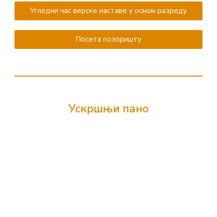
Угледни час верске наставе у осмом разреду
Посета позоришту
Ускршњи пано