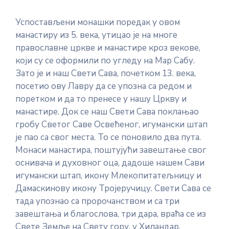
Успостављени монашки поредак у овом
манастиру из 5. века, утицао је на многе
православне цркве и манастире кроз векове,
који су се оформили по угледу на Мар Сабу.
Зато је и наш Свети Сава, почетком 13. века,
посетио ову Лавру да се упозна са редом и
поретком и да то пренесе у нашу Цркву и
манастире. Док се наш Свети Сава поклањао
гробу Светог Саве Освећеног, игумански штап
је пао са свог места. То се поновило два пута.
Монаси манастира, поштујући завештање свог
оснивача и духовног оца, дадоше нашем Сави
игумански штап, икону Млекопитатељницу и
Дамаскинову икону Тројеручицу. Свети Сава се
тада упознао са пророчанством и са три
завештања и благослова, три дара, враћа се из
Свете Земље на Свету гору, у Хиландар.