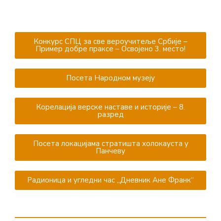
Конкурс СПЦ за све вероучитеље Србије –
Пример добре праксе – Освојено 3. место!
Посета Народном музеју
Корелација верске наставе и историје – 8.
разред
Посета локацијама стратишта холокауста у
Панчеву
Радионица и угледни час ,,Дневник Ане Франк“