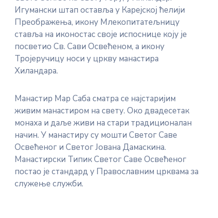
Игумански штап оставља у Карејској ћелији
Преображења, икону Млекопитатељницу
ставља на иконостас своје испоснице коју је
посветио Св. Сави Освећеном, а икону
Тројеручицу носи у цркву манастира
Хиландара.
Манастир Мар Саба сматра се најстаријим
живим манастиром на свету. Око двадесетак
монаха и даље живи на стари традиционалан
начин. У манастиру су мошти Светог Саве
Освећеног и Светог Јована Дамаскина.
Манастирски Типик Светог Саве Освећеног
постао је стандард у Православним црквама за
служење служби.