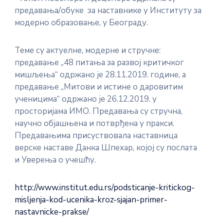
предавања/обуке за наставнике у Институту за
модерно образовање, у Београду.
Теме су актуелне, модерне и стручне:
предавање ,,48 питања за развој критичког
мишљења“ одржано је 28.11.2019. године, а
предавање ,,Митови и истине о даровитим
ученицима“ одржано је 26.12.2019. у
просторијама ИМО. Предавања су стручна,
научно објашњена и потврђена у пракси.
Предавањима присуствовала наставница
верске наставе Данка Шпехар, којој су послата
и Уверења о учешћу.
http://www.institut.edu.rs/podsticanje-kritickog-
misljenja-kod-ucenika-kroz-sjajan-primer-
nastavnicke-prakse/