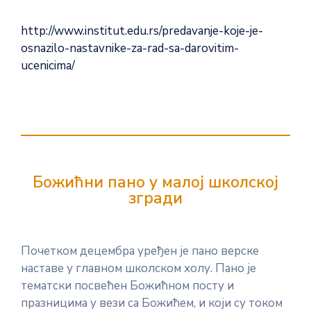
http://www.institut.edu.rs/predavanje-koje-je-
osnazilo-nastavnike-za-rad-sa-darovitim-
ucenicima/
Б​ожићни пано у малој школској
згради
Почетком децембра уређен је пано верске
наставе у главном школском холу. Пано је
тематски посвећен Божићном посту и
празницима у вези са Божићем, и који су током