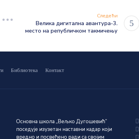
Следећи
Велика дигитална авантура-3.
место на републичком такмичењу
ти
Библиотека
Контакт
Основна школа „Вељко Дугошевић”
поседује изузетан наставни кадар који
вредно и посвећено ради са својим