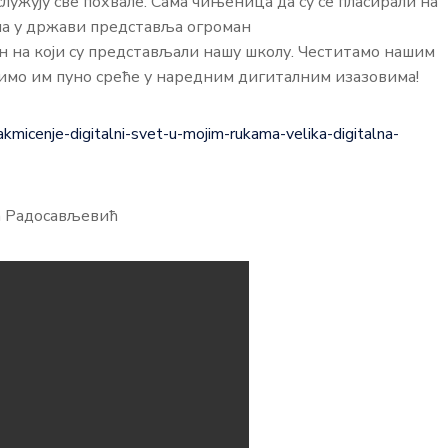
ужују све похвале. Сама чињеница да су се пласирали на
има у држави представља огроман
н на који су представљали нашу школу. Честитамо нашим
мо им пуно среће у наредним дигиталним изазовима!
akmicenje-digitalni-svet-u-mojim-rukama-velika-digitalna-
а Радосављевић