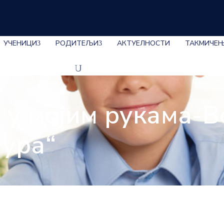
УЧЕНИЦИ
РОДИТЕЉИ
АКТУЕЛНОСТИ
ТАКМИЧЕ
 у мојим рукама-
тура“