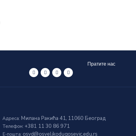
Пратите нас
Милана Ракића 41, 11060 Београд
Адреса:
+381 11 30 86 971
Телефон:
osvd@osveljkodugosevic.edu.rs
E-пошта: