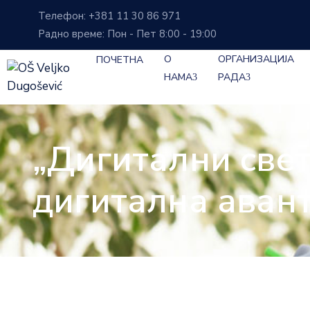
Телефон: +381 11 30 86 971
Радно време: Пон - Пет 8:00 - 19:00
О
ОРГАНИЗАЦИЈА
ПОЧЕТНА
НАМА
РАДА
„Дигитални свет
дигитална аван