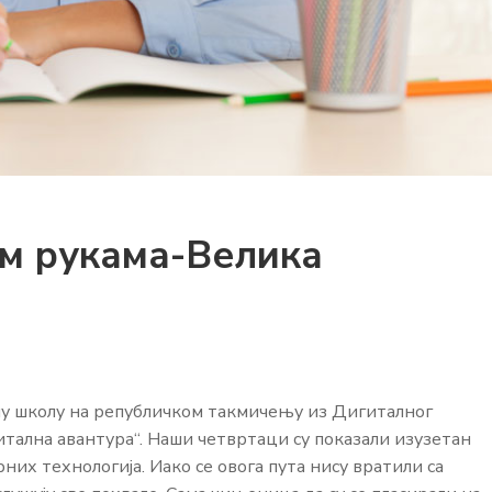
им рукама-Велика
у школу на републичком такмичењу из Дигиталног
итална авантура“. Наши четвртаци су показали изузетан
них технологија. Иако се овога пута нису вратили са