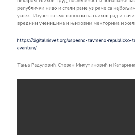
пехаром, њихов труд, посвећеност и понашање засл
републички ниво и стали раме уз раме са најбољ
успех. Изузетно смо поносни на њихов рад и начи
вредним ученицима и њиховим менторима и жели
https://digitalnisvet.org/uspesno-zavrseno-republicko-t
avantura/
Тања Радуловић, Стеван Милутиновић и Катарин