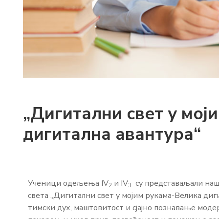
„Дигитални свет у мој
дигитална авантура“
Ученици одељења IV
и IV
су представаљали наш
2
3
света „Дигитални свет у мојим рукама-Велика диг
тимски дух, маштовитост и сјајно познавање модер