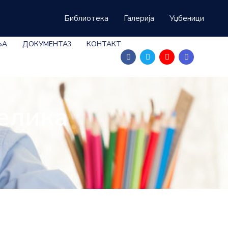
Библиотека
Галерија
Уџбеници
ЊА
ДОКУМЕНТА
КОНТАКТ
Велика