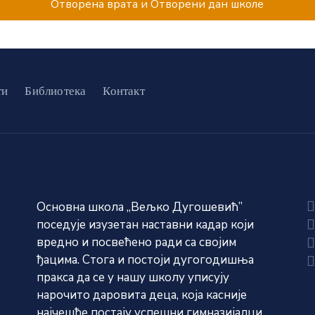
Отворена врата и Отворени дан школе
ти
Библиотека
Контакт
Основна школа „Вељко Дугошевић”
поседује изузетан наставни кадар који
вредно и посвећено ради са својим
ђацима. Стога и постоји дугогодишња
пракса да се у нашу школу уписују
нарочито даровита деца, која касније
најчешће постају успешни гимназијалци.