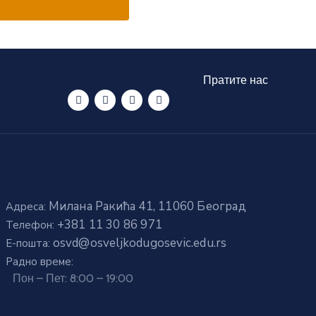
Пратите нас
Милана Ракића 41, 11060 Београд
Адреса:
+381 11 30 86 971
Телефон:
osvd@osveljkodugosevic.edu.rs
E-пошта:
Радно време:
Пон – Пет: 8:00 – 19:00