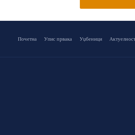
Почетна
Упис првака
Уџбеници
Актуелнос