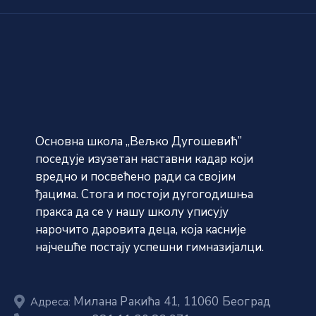
Основна школа „Вељко Дугошевић”
поседује изузетан наставни кадар који
вредно и посвећено ради са својим
ђацима. Стога и постоји дугогодишња
пракса да се у нашу школу уписују
нарочито даровита деца, која касније
најчешће постају успешни гимназијалци.
Милана Ракића 41, 11060 Београд
Адреса: