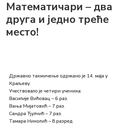
Математичари – два
друга и једно треће
место!
Државно такмичење одржано је 14. маја у
Краљеву.
Учествовало је четири ученика:
Василије Вићовац – 6.раз.
Вања Мијатовић – 7.раз.
Сандра Ђулчић – 7.раз.
Тамара Николић – 8.разред