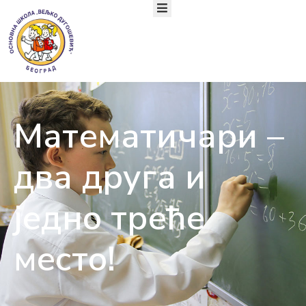
ПОЧЕТНА
О
НАМА
ОРГАНИЗАЦИЈА
Математичари –
РАДА
УЧЕНИЦИ
два друга и
РОДИТЕЉИ
АКТУЕЛНОСТИ
ТАКМИЧЕЊА
једно треће
ДОКУМЕНТА
КОНТАКТ
место!