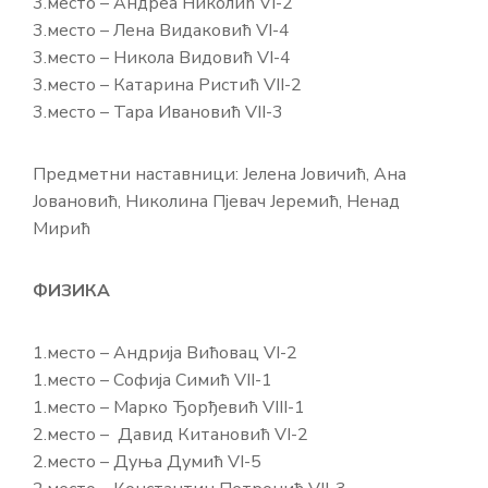
3.место – Андреа Николић VI-2
3.место – Лена Видаковић VI-4
3.место – Никола Видовић VI-4
3.место – Катарина Ристић VII-2
3.место – Тара Ивановић VII-3
Предметни наставници: Јелена Јовичић, Ана
Јовановић, Николина Пјевач Јеремић, Ненад
Мирић
ФИЗИКА
1.место – Андрија Вићовац VI-2
1.место – Софија Симић VII-1
1.место – Марко Ђорђевић VIII-1
2.место – Давид Китановић VI-2
2.место – Дуња Думић VI-5