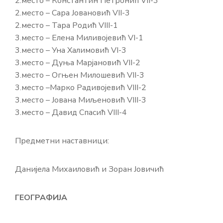
2.место – Константин Петронић VII-3
2.место – Сара Јовановић VII-3
2.место – Тара Родић VIII-1
3.место – Елена Миливојевић VI-1
3.место – Уна Халимовић VI-3
3.место – Дуња Марјановић VII-2
3.место – Огњен Милошевић VII-3
3.место –Марко Радивојевић VIII-2
3.место – Јована Миљеновић VIII-3
3.место – Давид Спасић VIII-4
Предметни наставници:
Данијела Михаиловић и Зоран Јовичић
ГЕОГРАФИЈА