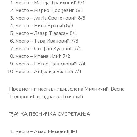
место – Матеја Траиловић 8/1
место – Марко Ђорђевић 8/1
место – Јулија Сретеновић 8/3
место – Нина Братић 8/3
место – Лазар Ћаласан 8/1
место – Тара Ивановић 7/3
место – Стефан Куловић 7/1
место – Итана Илић 7/2
место – Петар Давидовић 7/4
место – Анђелија Балтић 7/1
Предметни наставници: Јелена Милничић, Весна
Тодоровић и Јадранка Гојковић
ЂАЧКА ПЕСНИЧКА СУСРЕТАЊА
место – Амар Мемовић II-1