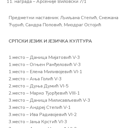
награда – Арсеније Виловски 7/1
Предметни наставник: Љиљана Степић, Снежана
Ћурић, Сандра Поповић, Миодраг Остојић
СРПСКИ ЈЕЗИК И ЈЕЗИЧКА КУЛТУРА
1.место – Даница Мијатовић V-3
1.место – Огњен Ранђеловић V-3
1.место – Елена Миливојевић VI-1
2.место – Ања Голић V-3
2.место – Дуња Думић VI-5
2.место – Марко Ђорђевић VIII-1
3.место – Даница Милисављевић V-3
3.место – Андреј Степић V-1
3.место – Ива Радивојевић VI-2
3.место – Јања Крстић VI-3