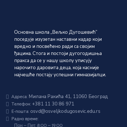
Основна школа „Вељко Дугошевић”
поседује изузетан наставни кадар који
вредно и посвећено ради са својим
ђацима. Стога и постоји дугогодишња
пракса да се у нашу школу уписују
нарочито даровита деца, која касније
најчешће постају успешни гимназијалци.
Милана Ракића 41, 11060 Београд
Адреса:
+381 11 30 86 971
Телефон:
osvd@osveljkodugosevic.edu.rs
E-пошта:
Радно време:
Пон – Пет: 8:00 – 19:00