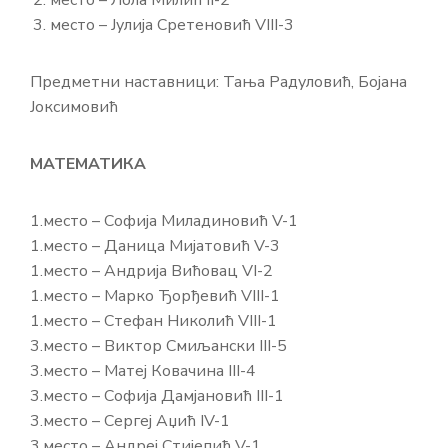
место – Лола Милић II-2
место – Јулија Сретеновић VIII-3
Предметни наставници: Тања Радуловић, Бојана
Јоксимовић
МАТЕМАТИКА
1.место – Софија Миладиновић V-1
1.место – Даница Мијатовић V-3
1.место – Андрија Вићовац VI-2
1.место – Марко Ђорђевић VIII-1
1.место – Стефан Николић VIII-1
3.место – Виктор Смиљански III-5
3.место – Матеј Ковачина III-4
3.место – Софија Дамјановић III-1
3.место – Сергеј Аџић IV-1
3.место – Андреј Стијепић V-1