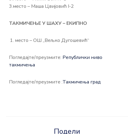
3.место – Маша Цвијовић I-2
ТАКМИЧЕЊЕ У ШАХУ – ЕКИПНО
место – ОШ „Вељко Дугошевић“
Погледајте/преузмите:
Републички ниво
такмичења
Погледајте/преузмите :
Такмичења град
Подели