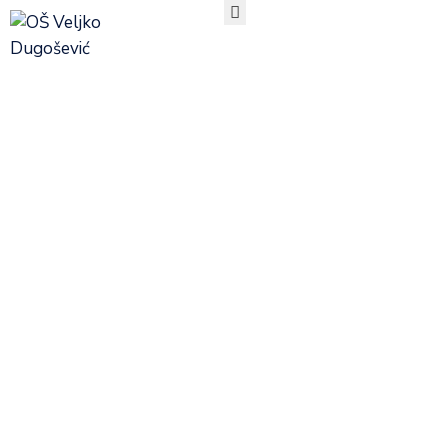
ПОЧЕТНА
О
Резултати
НАМА
ОРГАНИЗАЦИЈА
РАДА
такмичења
УЧЕНИЦИ
РОДИТЕЉИ
АКТУЕЛНОСТИ
ТАКМИЧЕЊА
ДОКУМЕНТА
КОНТАКТ