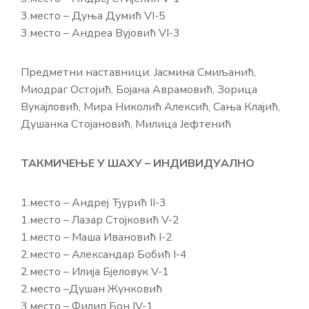
3.место – Дуња Думић VI-5
3.место – Андреа Вујовић VI-3
Предметни наставници: Јасмина Смиљанић,
Миодраг Остојић, Бојана Аврамовић, Зорица
Вукајловић, Мира Николић Алексић, Сања Клајић,
Душанка Стојановић, Милица Јефтенић
ТАКМИЧЕЊЕ У ШАХУ – ИНДИВИДУАЛНО
1.место – Андреј Ђурић II-3
1.место – Лазар Стојковић V-2
1.место – Маша Ивановић I-2
2.место – Александар Бобић I-4
2.место – Илија Бјеловук V-1
2.место –Душан Жунковић
3.место – Филип Бон IV-1