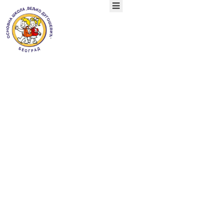
ПОЧЕТНА
О
НАМА
ОРГАНИЗАЦИЈА
Свечани пријем
РАДА
УЧЕНИЦИ
првака
РОДИТЕЉИ
АКТУЕЛНОСТИ
ТАКМИЧЕЊА
ДОКУМЕНТА
КОНТАКТ