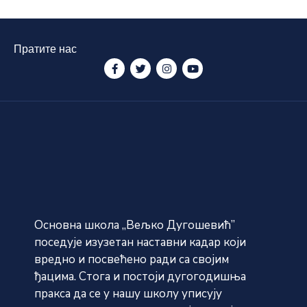
Пратите нас
Основна школа „Вељко Дугошевић”
поседује изузетан наставни кадар који
вредно и посвећено ради са својим
ђацима. Стога и постоји дугогодишња
пракса да се у нашу школу уписују