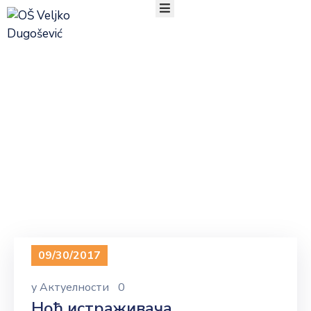
ПОЧЕТНА
О
Milica Mašić
НАМА
ОРГАНИЗАЦИЈА
РАДА
УЧЕНИЦИ
РОДИТЕЉИ
АКТУЕЛНОСТИ
ТАКМИЧЕЊА
ДОКУМЕНТА
КОНТАКТ
09/30/2017
у
Актуелности
0
Ноћ истраживача