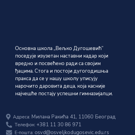
Основна школа „Вељко Дугошевић”
поседује изузетан наставни кадар који
вредно и посвећено ради са својим
ђацима. Стога и постоји дугогодишња
пракса да се у нашу школу уписују
нарочито даровита деца, која касније
најчешће постају успешни гимназијалци.
Милана Ракића 41, 11060 Београд
Адреса:
+381 11 30 86 971
Телефон:
osvd@osveljkodugosevic.edu.rs
E-пошта: