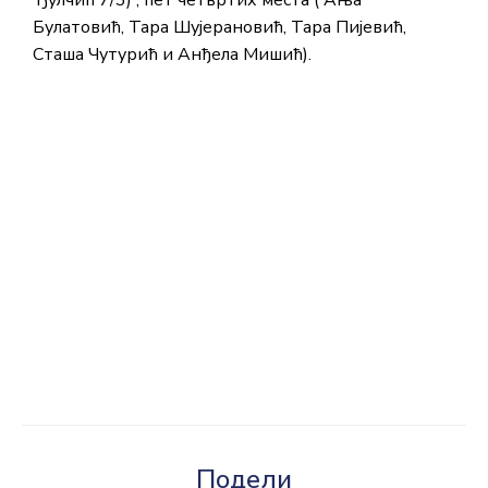
Ђулчић 7/3) , пет четвртих места ( Ања
Булатовић, Тара Шујерановић, Тара Пијевић,
Сташа Чутурић и Анђела Мишић).
Подели