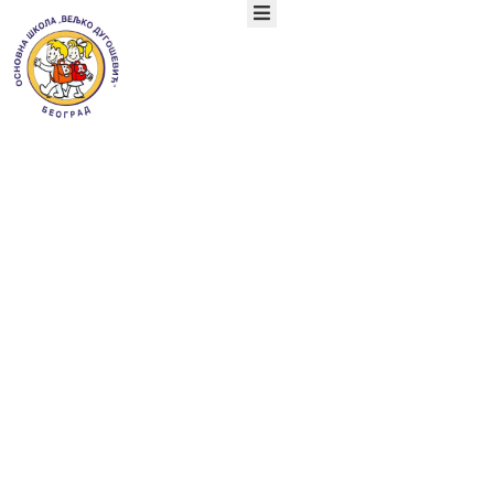
ПОЧЕТНА
О
НАМА
ОРГАНИЗАЦИЈА
Велики успех на
РАДА
УЧЕНИЦИ
такмичењима из
РОДИТЕЉИ
АКТУЕЛНОСТИ
ТАКМИЧЕЊА
српског језика и
ДОКУМЕНТА
КОНТАКТ
књижевности!!!