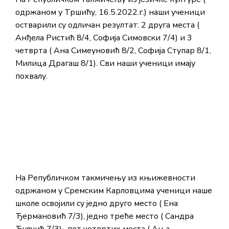
одржаном у Тршићу, 16.5.2022.г.) наши ученици
остварили су одличан резултат: 2 друга места (
Анђела Ристић 8/4, Софија Симовски 7/4) и 3
четврта ( Ана Симеуновић 8/2, Софија Ступар 8/1,
Милица Драгаш 8/1). Сви наши ученици имају
похвалу.
На Републичком такмичењу из књижевности
одржаном у Сремским Карловцима ученици наше
школе освојили су једно друго место ( Ена
Ђермановић 7/3), једно треће место ( Сандра