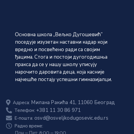
Основна школа „Вељко Дугошевић”
поседује изузетан наставни кадар који
вредно и посвећено ради са својим
ђацима. Стога и постоји дугогодишња
пракса да се у нашу школу уписују
нарочито даровита деца, која касније
најчешће постају успешни гимназијалци.
Милана Ракића 41, 11060 Београд
Адреса:
+381 11 30 86 971
Телефон:
osvd@osveljkodugosevic.edu.rs
E-пошта:
Радно време:
Пон – Пет: 8:00 – 19:00