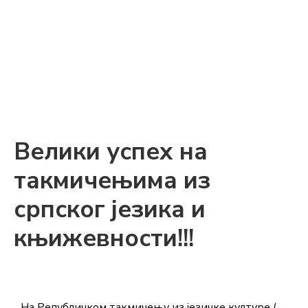
Велики успех на
такмичењима из
српског језика и
књижевности!!!
На Републичкoм такмичењу из језичке културе (